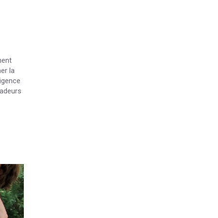
nent
er la
xigence
sadeurs