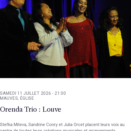
SAMEDI 11 JUILLET 2026 -
21:00
MAUVES, ÉGLISE
Orenda Trio : Louve
Stefka Miteva, Sandrine Conry et Julia Orcet placent leurs voix au
centre de toutes leurs créations musicales et arrangements.