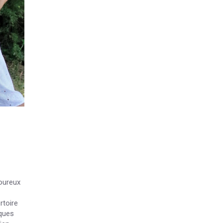
oureux
rtoire
ques