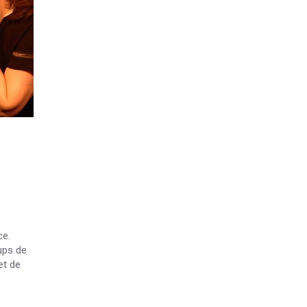
ce.
ups de
et de