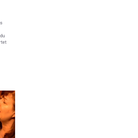
es
 du
rtet