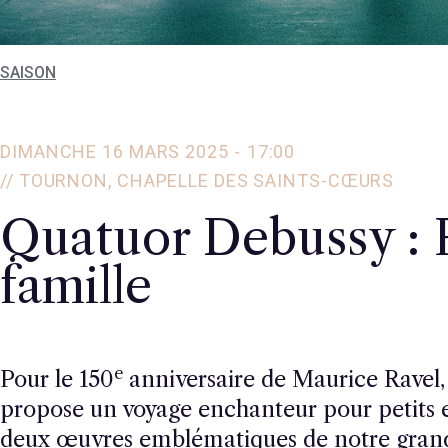
SAISON
DIMANCHE 16 MARS 2025 -
17:00
// TOURNON, CHAPELLE DES SAINTS-CŒURS
Quatuor Debussy : 
famille
e
Pour le 150
anniversaire de Maurice Ravel,
propose un voyage enchanteur pour petits e
deux œuvres emblématiques de notre gran