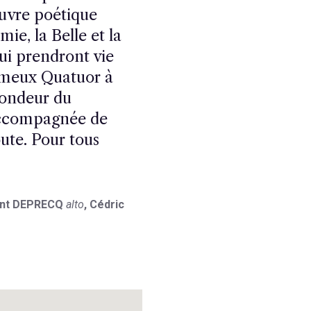
uvre poétique
ie, la Belle et la
ui prendront vie
fameux Quatuor à
ofondeur du
accompagnée de
oute. Pour tous
ent DEPRECQ
alto
, Cédric