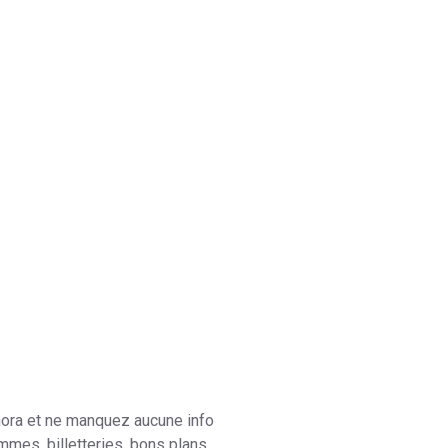
hora et ne manquez aucune info
mes, billetteries, bons plans…